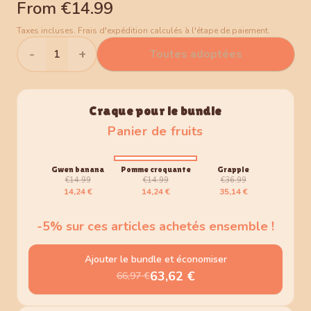
From
€14.99
Taxes incluses. Frais d'expédition calculés à l'étape de paiement.
-
+
1
Toutes adoptées
Craque pour le bundle
Panier de fruits
-
5
%
-
5
%
-
5
%
Gwen banana
Pomme croquante
Grappie
€14.99
€14.99
€36.99
14,24 €
14,24 €
35,14 €
-
5
% sur ces articles achetés ensemble !
Ajouter le bundle et économiser
63,62 €
66,97 €