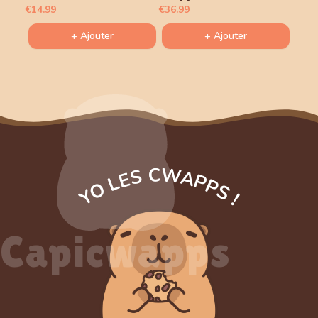
€14.99
€36.99
+ Ajouter
+ Ajouter
YO LES CWAPPS !
Capicwapps
Capicwapps