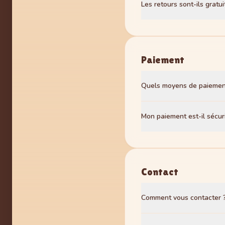
Les retours sont-ils gratui
retour réceptionné et véri
commande. Attention : nous
Les frais de retour sont à
conformité.
Paiement
Quels moyens de paiemen
Nous acceptons les cartes
Mon paiement est-il sécur
sécurisé. Vos données ban
Absolument ! Toutes les tr
données sont en sécurité,
Contact
Comment vous contacter 
Vous pouvez nous écrire 