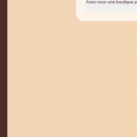
Avez-vous une boutique p
généralement sous 24 à 4
Pour l'instant, Capicwapp
vraie tanière !